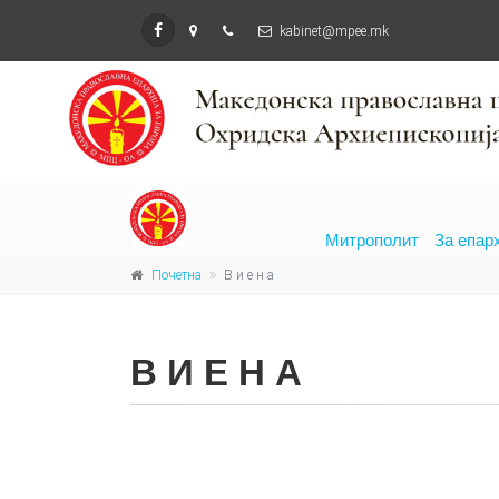
kabinet@mpee.mk
Митрополит
За епар
Почетна
В и е н а
В И Е Н А