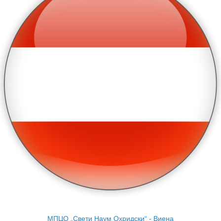
МПЦО „Свети Наум Охридски“ - Виена