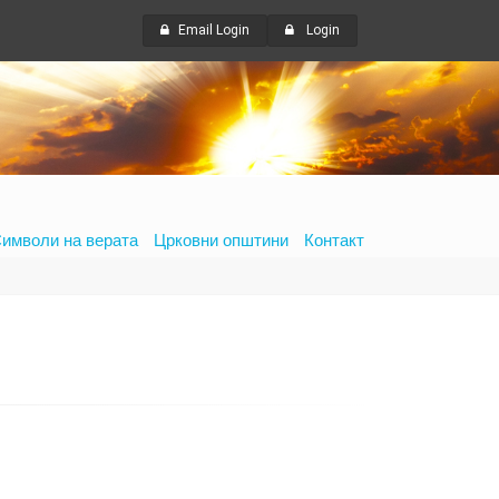
Email Login
Login
имволи на верата
Црковни општини
Контакт