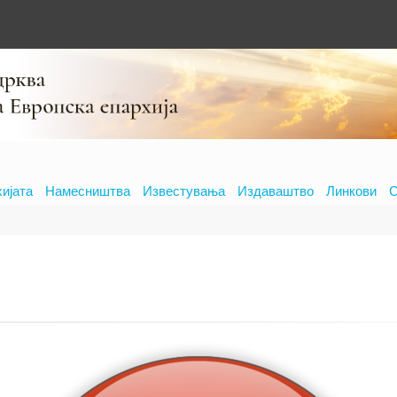
хијата
Намесништва
Известувања
Издаваштво
Линкови
С