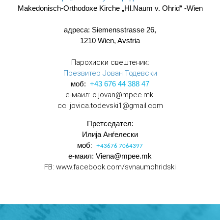
Makedonisch-Orthodoxe Kirche „Hl.Naum v. Ohrid“ -Wien
адреса: Siemensstrasse 26,
1210 Wien, Avstria
Парохиски свештеник:
Презвитер Јован Тодевски
моб:
+43 676
44 388 47
е-маил: o.jovan@mpee.mk
cc: jovica.todevski1@gmail.com
Претседател:
Илија Анѓелески
моб
:
+
43676 7064397
е-маил: Viena@mpee.mk
FB: www.facebook.com/svnaumohridski