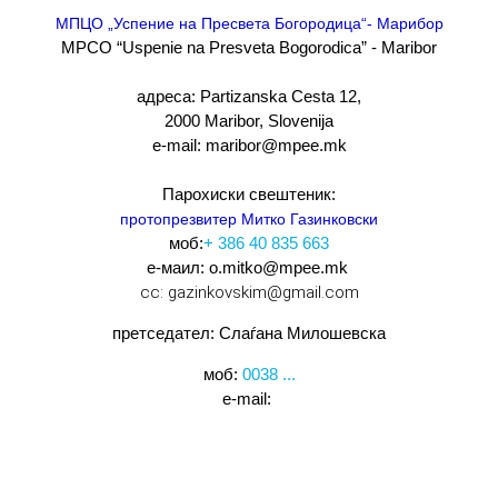
МПЦО „Успение на Пресвета Богородица“- Марибор
MPCO “Uspenie na Presveta Bogorodica” - Maribor
адреса: Partizanska Cesta 12,
2000 Maribor, Slovenija
e-mail: maribor@mpee.mk
Парохиски свештеник:
протопрезвитер Митко Газинковски
моб:
+ 386 40 835 663
е-маил: o.mitko@mpee.mk
cc: gazinkovskim@gmail.com
претседател: Слаѓана Милошевска
моб:
0038 ...
e-mail: