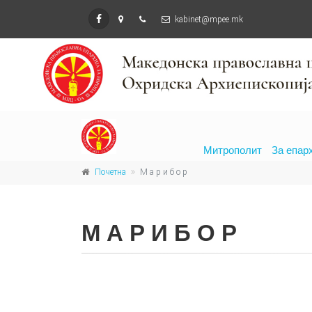
kabinet@mpee.mk
Митрополит
За епар
Почетна
М а р и б о р
М А Р И Б О Р