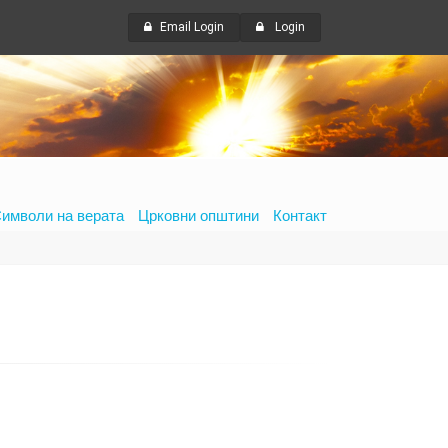
Email Login
Login
имволи на верата
Црковни општини
Контакт