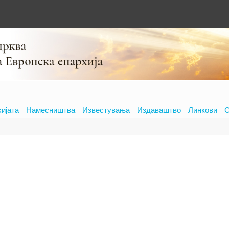
хијата
Намесништва
Известувања
Издаваштво
Линкови
С