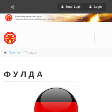
Email Login
Login
Почетна
Ф у л д а
Ф У Л Д А