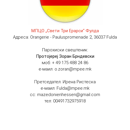
МПЦО „Свети Три Ерарси“ Фулда
Адреса: Orangerie - Pauluspromenade 2, 36037 Fulda
Парохиски свештеник:
Протојереј Зоран Брндевски
моб: + 49 175 488 24 86
е-маил: o.zoran@mpee.mk
Претседател: Ирена Ристеска
е-маил: Fulda@mpee.mk
сс: mazedonienhessen@gmail.com
тел: 00491732975918