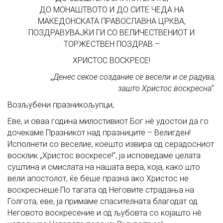
ДО МОНАШТВОТО И ДО СИТЕ ЧЕДА НА
МАКЕДОНСКАТА ПРАВОСЛАВНА ЦРКВА,
ПОЗДРАВУВАЈЌИ ГИ СО ВЕЛИЧЕСТВЕНИОТ И
ТОРЖЕСТВЕН ПОЗДРАВ –
ХРИСТОС ВОСКРЕСЕ!
„Денес секое создание се весели и се радува,
зашто Христос воскресна“.
Возљубени празникољупци,
Еве, и оваа година милостивиот Бог нè удостои да го
дочекаме Празникот над празниците – Велигден!
Исполнети со веселие, коешто извира од серадосниот
восклик „Христос воскресе!“, ја исповедаме целата
суштина и смислата на нашата вера, која, како што
вели апостолот, ќе беше празна ако Христос не
воскреснеше.По тагата од Неговите страдања на
Голгота, еве, ја примаме спасителната благодат од
Неговото воскресение и од љубовта со којашто нè