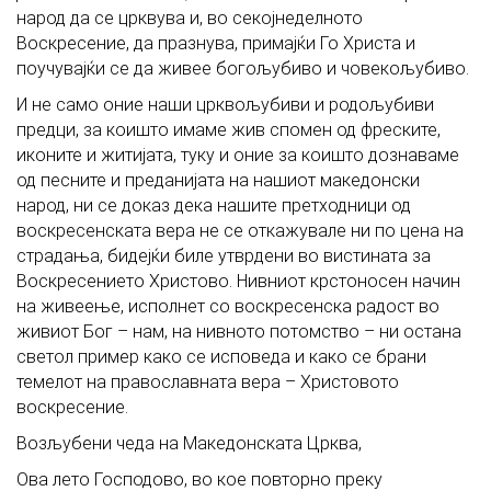
народ да се црквува и, во секојнеделното
Воскресение, да празнува, примајќи Го Христа и
поучувајќи се да живее богољубиво и човекољубиво.
И не само оние наши црквољубиви и родољубиви
предци, за коишто имаме жив спомен од фреските,
иконите и житијата, туку и оние за коишто дознаваме
од песните и преданијата на нашиот македонски
народ, ни се доказ дека нашите претходници од
воскресенската вера не се откажувале ни по цена на
страдања, бидејќи биле утврдени во вистината за
Воскресението Христово. Нивниот крстоносен начин
на живеење, исполнет со воскресенска радост во
живиот Бог – нам, на нивното потомство – ни остана
светол пример како се исповеда и како се брани
темелот на православната вера – Христовото
воскресение.
Возљубени чеда на Македонската Црква,
Ова лето Господово, во кое повторно преку