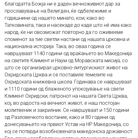
благодатта Божја ни е даден вечноживиот дар за
прославување на Велигден, ќе одбележиме и
годишнини од нашето минато, кои, како во
Татковината, така и насекаде до каде што нè има како
народ, ќе ни овозможат повторно да го оживееме
споменот за тие светли настани од нашата црковна и
национална историја. Така, во оваа година се
навршуваат 1140 години од враќањето во Македонија
на светите Климент и Наум од Моравската мисија, со
што се организирал црковно-литургискиот живот на
Охридската Црква и се поставиле темелите на
Охридската книжевна школа. Годинава се навршуваат
и 1110 години од блаженото упокојување на свети
Климент Охридски, патронот на нашата Света Црква,
кој, во радоста на вечниот живот, е наш постојан
молитвеник и закрилник. Се навршуваат и 150 години
од Разловечкото востание, како и 80 години од
донесувањето на првиот Устав на НР Македонија, со
кој се потврди возобновената македонска државност.