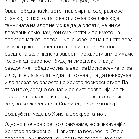
исполнува Неговата порака:
Радувајте се!
Оваа победа на Животот над смртта, овој разгорен
оган кој го проголта гревот и оваа светлина која
темнината на адот не може да ја опфати, не ни се
дарувани само нам, кои сме крстени во името на
воскреснатиот Господ – Koj e коренот на нашата вера,
туку за целото човештво и за сиот свет. Во оваа
свештена велигденска радост, ние христијаните имаме
голема одговорност бидејќи сме должни да ја
сведочиме победоносната вест за Воскресението, за
и другитe да ја чујат, видат и познаат, па да поверуваат
и да влезат во радоста на Христа воскреснатиот. Па
така и тие, заедно со нас и со сите созданија, да ги
прослават радоста и правдата на Царството Божјо,
кое, во воскреснатиот Спасител, не ќе има крај.
Возљубени чеда во Христа воскреснатиот,
Одново и одново се поздравуваме, воскликнувајќи:
Христос воскресна! – Навистина воскресна! Ова е
поздрав на животот кој Бог ни го подари, не само