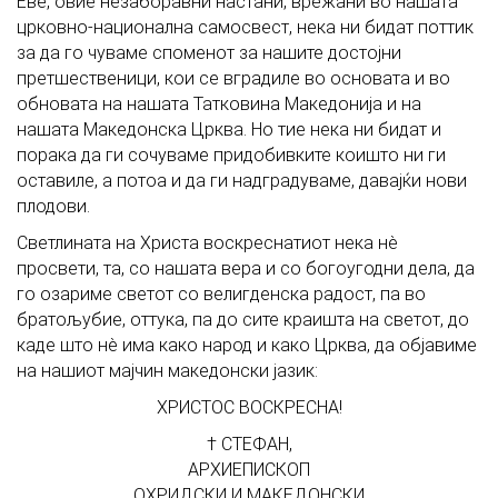
Еве, овие незаборавни настани, врежани во нашата
црковно-национална самосвест, нека ни бидат поттик
за да го чуваме споменот за нашите достојни
претшественици, кои се вградиле во основата и во
обновата на нашата Татковина Македонија и на
нашата Македонска Црква. Но тие нека ни бидат и
порака да ги сочуваме придобивките коишто ни ги
оставиле, а потоа и да ги надградуваме, давајќи нови
плодови.
Светлината на Христа воскреснатиот нека нè
просвети, та, со нашата вера и со богоугодни дела, да
го озариме светот со велигденска радост, па во
братољубие, оттука, па до сите краишта на светот, до
каде што нè има како народ и како Црква, да објавиме
на нашиот мајчин македонски јазик:
ХРИСТОС ВОСКРЕСНА!
† СТЕФАН,
АРХИЕПИСКОП
ОХРИДСКИ И МАКЕДОНСКИ