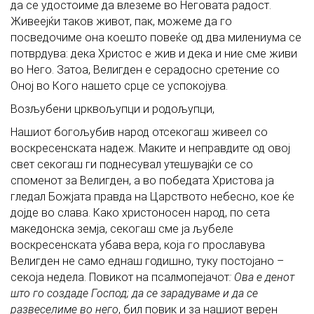
да се удостоиме да влеземе во Неговата радост.
Живеејќи таков живот, пак, можеме да го
посведочиме она коешто повеќе од два милениума се
потврдува: дека Христос е жив и дека и ние сме живи
во Него. Затоа, Велигден е серадосно сретение со
Оној во Кого нашето срце се успокојува.
Возљубени црквољупци и родољупци,
Нашиот богољубив народ отсекогаш живеел со
воскресенската надеж. Маките и неправдите од овој
свет секогаш ги поднесувал утешувајќи се со
споменот за Велигден, а во победата Христова ја
гледал Божјата правда на Царството небесно, кое ќе
дојде во слава. Како христоносен народ, по сета
македонска земја, секогаш сме ја љубеле
воскресенската убава вера, која го прославува
Велигден не само еднаш годишно, туку постојано –
секоја недела. Повикот на псалмопејачот
: Ова е денот
што го создаде Господ; да се зарадуваме и да се
развеселиме во него
, бил повик и за нашиот верен