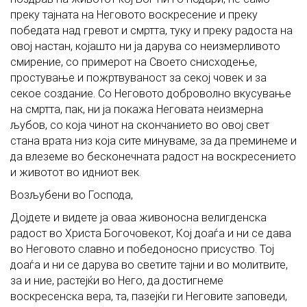
преку тајната на Неговото воскресение и преку
победата над гревот и смртта, туку и преку радоста на
овој настан, којашто ни ја дарува со неизмерливото
смирение, со примерот на Своето снисходење,
простување и пожртвуваност за секој човек и за
секое создание. Со Неговото доброволно вкусување
на смртта, пак, ни ја покажа Неговата неизмерна
љубов, со која чинот на скончанието во овој свет
стана врата низ која сите минуваме, за да преминеме и
да влеземе во бесконечната радост на воскресението
и животот во идниот век.
Возљубени во Господа,
Дојдете и видете ја оваа живоносна велигденска
радост во Христа Богочовекот, Кој доаѓа и ни се дава
во Неговото славно и победоносно присуство. Тој
доаѓа и ни се дарува во светите тајни и во молитвите,
за и ние, растејќи во Него, да достигнеме
воскресенска вера, та, пазејќи ги Неговите заповеди,