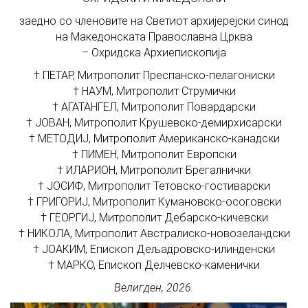
заедно со членовите на Светиот архијерејски синод
на Македонската Православна Црква
– Охридска Архиепископија
†
ПЕТАР
, Митрополит Преспанско-пелагониски
†
НАУМ
, Митрополит Струмички
†
АГАТАНГЕЛ
, Митрополит Повардарски
†
ЈОВАН
, Митрополит Крушевско-демирхисарски
†
МЕТОДИЈ
, Митрополит Американско-канадски
†
ПИМЕН
, Митрополит Европски
†
ИЛАРИОН
, Митрополит Брегалнички
†
ЈОСИФ
, Митрополит Тетовско-гостиварски
†
ГРИГОРИЈ
, Митрополит Кумановско-осоговски
†
ГЕОРГИЈ
, Митрополит Дебарско-кичевски
†
НИКОЛА
, Митрополит Австралиско-новозеландски
†
ЈОАКИМ
, Епископ Дељадровско-илинденски
†
МАРКО
, Епископ Делчевско-каменички
Велигден, 2026.