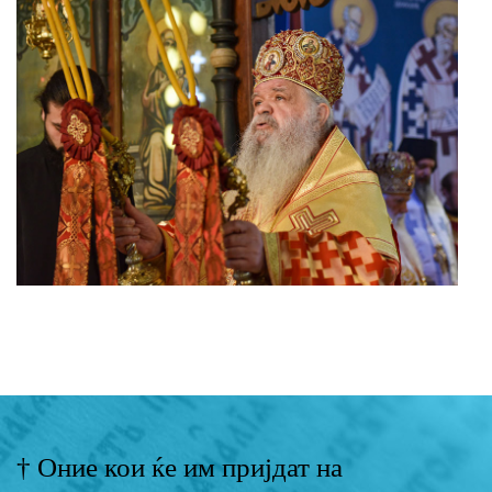
† Оние кои ќе им пријдат на