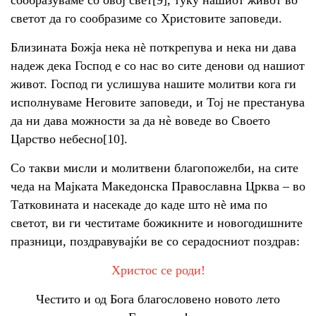
светот да го сообразиме со Христовите заповеди.
Близината Божја нека нѐ поткрепува и нека ни дава
надеж дека Господ е со нас во сите денови од нашиот
живот. Господ ги услишува нашите молитви кога ги
исполнуваме Неговите заповеди, и Тој не престанува
да ни дава можности за да нè воведе во Своето
Царство небесно[10].
Со такви мисли и молитвени благопожелби, на сите
чеда на Мајката Македонска Православна Црква – во
Татковината и насекаде до каде што нѐ има по
светот, ви ги честитаме божикните и новогодишните
празници, поздравувајќи ве со серадосниот поздрав:
Христос се роди!
Честито и од Бога благословено новото лето