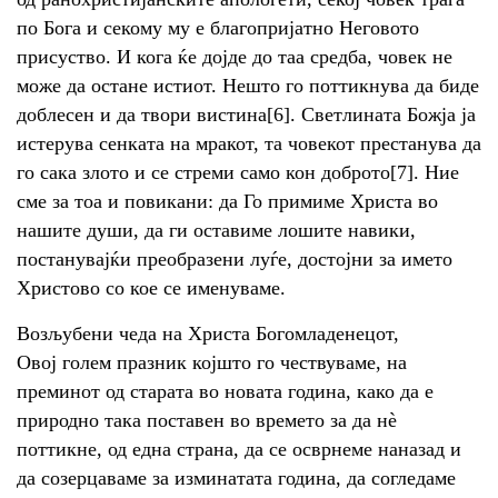
по Бога и секому му е благопријатно Неговото
присуство. И кога ќе дојде до таа средба, човек не
може да остане истиот. Нешто го поттикнува да биде
доблесен и да твори вистина[6]. Светлината Божја ја
истерува сенката на мракот, та човекот престанува да
го сака злото и се стреми само кон доброто[7]. Ние
сме за тоа и повикани: да Го примиме Христа во
нашите души, да ги оставиме лошите навики,
постанувајќи преобразени луѓе, достојни за името
Христово со кое се именуваме.
Возљубени чеда на Христа Богомладенецот,
Овој голем празник којшто го чествуваме, на
преминот од старата во новата година, како да е
природно така поставен во времето за да нè
поттикне, од една страна, да се осврнеме наназад и
да созерцаваме за изминатата година, да согледаме