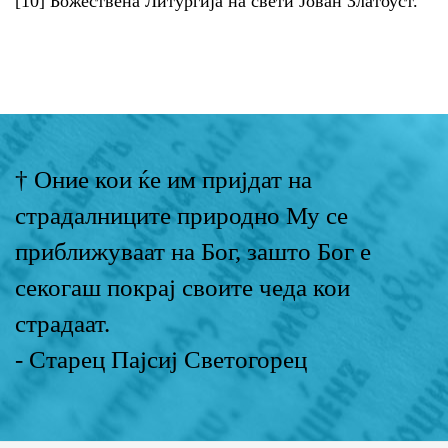
[10] Божествена Литургија на свети Јован Златоуст.
† Оние кои ќе им пријдат на
страдалниците природно Му се
приближуваат на Бог, зашто Бог е
секогаш покрај своите чеда кои
страдаат.
- Старец Пајсиј Светогорец