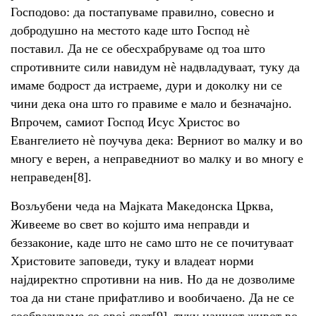
Господово: да постапуваме правилно, совесно и
добродушно на местото каде што Господ нè
поставил. Да не се обесхрабруваме од тоа што
спротивните сили навидум нè надвладуваат, туку да
имаме бодрост да истраеме, дури и доколку ни се
чини дека она што го правиме е мало и безначајно.
Впрочем, самиот Господ Исус Христос во
Евангелието нè поучува дека: Верниот во малку и во
многу е верен, а неправедниот во малку и во многу е
неправеден[8].
Возљубени чеда на Мајката Македонска Црква,
Живееме во свет во којшто има неправди и
беззаконие, каде што не само што не се почитуваат
Христовите заповеди, туку и владеат норми
најдиректно спротивни на нив. Но да не дозволиме
тоа да ни стане прифатливо и вообичаено. Да не се
сообразуваме со овој свет[9], туку нашиот живот во