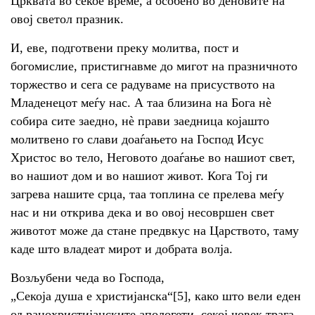
Црквата во секое време, а особено во деновите на
овој светол празник.
И, еве, подготвени преку молитва, пост и
богомислие, пристигнавме до мигот на празничното
торжество и сега се радуваме на присуството на
Младенецот меѓу нас. А таа близина на Бога нè
собира сите заедно, нè прави заедница којашто
молитвено го слави доаѓањето на Господ Исус
Христос во тело, Неговото доаѓање во нашиот свет,
во нашиот дом и во нашиот живот. Кога Тој ги
загрева нашите срца, таа топлина се прелева меѓу
нас и ни открива дека и во овој несовршен свет
животот може да стане предвкус на Царството, таму
каде што владеат мирот и добрата волја.
Возљубени чеда во Господа,
„Секоја душа е христијанска“[5], како што вели еден
од ранохристијанските апологети, секој човек трага