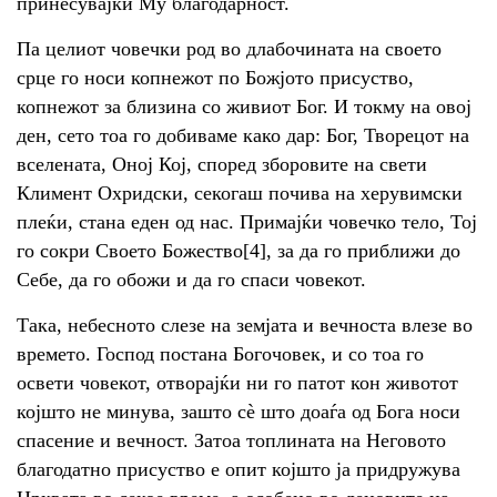
принесувајќи Му благодарност.
Па целиот човечки род во длабочината на своето
срце го носи копнежот по Божјото присуство,
копнежот за близина со живиот Бог. И токму на овој
ден, сето тоа го добиваме како дар: Бог, Творецот на
вселената, Оној Кој, според зборовите на свети
Климент Охридски, секогаш почива на херувимски
плеќи, стана еден од нас. Примајќи човечко тело, Тој
го сокри Своето Божество[4], за да го приближи до
Себе, да го обожи и да го спаси човекот.
Така, небесното слезе на земјата и вечноста влезе во
времето. Господ постана Богочовек, и со тоа го
освети човекот, отворајќи ни го патот кон животот
којшто не минува, зашто сè што доаѓа од Бога носи
спасение и вечност. Затоа топлината на Неговото
благодатно присуство е опит којшто ја придружува