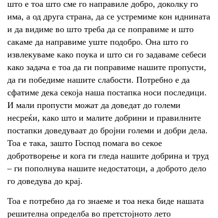
што е тоа што сме го направиле добро, доколку го
има, а од друга страна, да се устремиме кон иднината
и да видиме во што треба да се поправиме и што
сакаме да направиме уште подобро. Она што го
извлекуваме како поука и што си го задаваме себеси
како задача е тоа да ги поправиме нашите пропусти,
да ги победиме нашите слабости. Потребно е да
сфатиме дека секоја наша постапка носи последици.
И мали пропусти можат да доведат до големи
несреќи, како што и малите добрини и правилните
постапки доведуваат до бројни големи и добри дела.
Тоа е така, зашто Господ помага во секое
добротворење и кога ги гледа нашите добрина и труд
– ги пополнува нашите недостатоци, а доброто дело
го доведува до крај.
Тоа е потребно да го знаеме и тоа нека биде нашата
решителна определба во претстојното лето