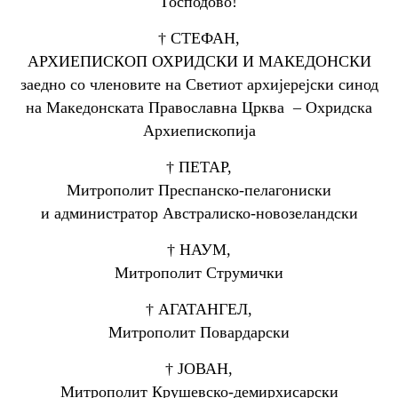
Господово!
† СТЕФАН,
АРХИЕПИСКОП ОХРИДСКИ И МАКЕДОНСКИ
заедно со членовите на Светиот архијерејски синод
на Македонската Православна Црква – Охридска
Архиепископија
† ПЕТАР,
Митрополит Преспанско-пелагониски
и администратор Австралиско-новозеландски
† НАУМ,
Митрополит Струмички
† АГАТАНГЕЛ,
Митрополит Повардарски
† ЈОВАН,
Митрополит Крушевско-демирхисарски