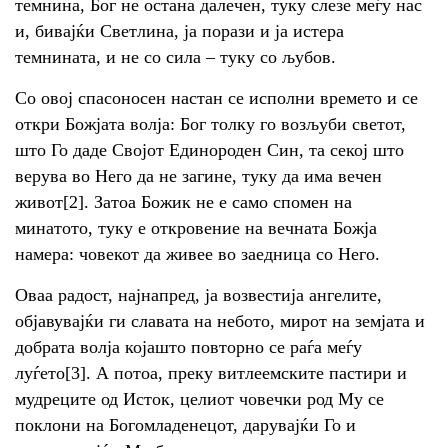
темнина, Бог не остана далечен, туку слезе меѓу нас
и, бивајќи Светлина, ја порази и ја истера
темнината, и не со сила – туку со љубов.
Со овој спасоносен настан се исполни времето и се
откри Божјата волја: Бог толку го возљуби светот,
што Го даде Својот Единороден Син, та секој што
верува во Него да не загине, туку да има вечен
живот[2]. Затоа Божик не е само спомен на
минатото, туку е откровение на вечната Божја
намера: човекот да живее во заедница со Него.
Оваа радост, најнапред, ја возвестија ангелите,
објавувајќи ги славата на небото, мирот на земјата и
добрата волја којашто повторно се раѓа меѓу
луѓето[3]. А потоа, преку витлеемските пастири и
мудреците од Исток, целиот човечки род Му се
поклони на Богомладенецот, дарувајќи Го и