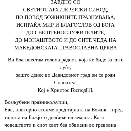
ЗАЕДНО СО
СВЕТИОТ АРХИЈЕРЕЈСКИ СИНОД,
ПО ПОВОД БОЖИКНИТЕ ПРАЗНУВАЊА,
ИСПРАЌА МИР И БЛАГОСЛОВ ОД БОГА
ДО СВЕШТЕНОСЛУЖИТЕЛИТЕ,
ДО МОНАШТВОТО И ДО СИТЕ ЧЕДА НА
МАКЕДОНСКАТА ПРАВОСЛАВНА ЦРКВА
Ви благовестам голема радост, која ќе биде за сите
луѓе;
зашто денес во Давидовиот град ви се роди
Спасител,
Кој е Христос Господ[1].
Возљубени празникољупци,
Еве, повторно стоиме пред тајната на Божик – пред
тајната на Божјото доаѓање на земјата. Кога
човештвото и сиот свет беа обвиени во гревовна